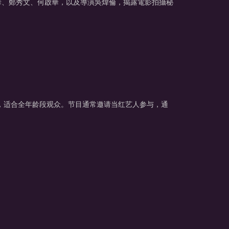
華、鄭秀文、何啟華，以及導演吳煒倫，揭露電影拍攝秘
，适合全年龄段观众。节目通常邀请当红艺人参与，通