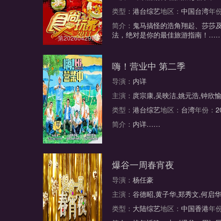
类型：
港台综艺
地区：
中国台湾
年
简介：
鬼马搞怪的浩角翔起、莎莎
法，绝对是你的最佳旅游指南！…
第20260429期
嗨！营业中 第二季
导演：
内详
主演：
庹宗康,吴映洁,姚元浩,钟欣愉
类型：
港台综艺
地区：
台湾
年份：
2
简介：
内详……
第15期完结
爆谷一周春宵夜
导演：
杨任豪
主演：
谷德昭,黄子华,郑秀文,何启华
类型：
大陆综艺
地区：
中国香港
年