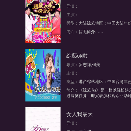
导演：
主演：
类型：
大陆综艺
地区：
中国大陆
年
简介：
暂无简介……
第20251205期
綜藝ok啦
导演：
罗志祥,何美
主演：
类型：
港台综艺
地区：
中国台湾
年
简介：
《综艺 啦》是一档以轻松
过搞笑任务、即兴表演和观众互动
第20260212期
女人我最大
导演：