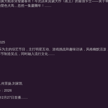
同廣大觀眾突發慶春宵！今次請來賀歲大作《夜王》的最強卡士——黃子
的聲色犬馬，忽然一集慶團年！……
025
娱乐为主的综艺节目，主打明星互动、游戏挑战和趣味访谈，风格幽默活泼
环节制造笑点，同时融入流行文化……
,何景扬,刘家凯
份：
2026
年2月27日首播……