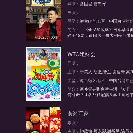
导演：
曾国城,蔡尚桦
主演：
类型：
港台综艺
地区：
中国台湾
年
简介：
《全民星攻略》日本毕业典
银子19两，请问这一餐大约是台币
第20260430期
WTO姐妹会
导演：
主演：
于美人,胡瓜,曹兰,谢哲青,高
类型：
港台综艺
地区：
中国台湾
年
简介：
离乡背井到台湾生活、读书
何冲击？让各外籍配偶及学生透过
第20260430期
食尚玩家
导演：
主演：
钟欣愉,颜永烈,谢炘昊,陈秉