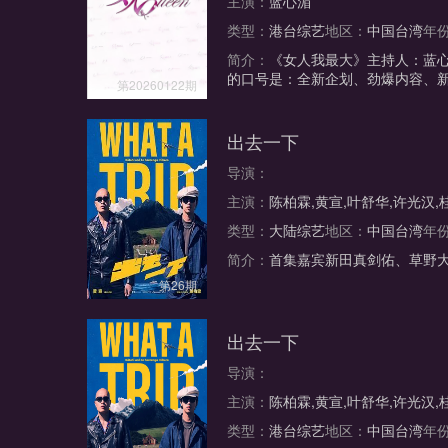
主演：
蓝心湄
类型：
港台综艺
地区：
中国台湾
年
简介：
《女人我最大》主持人：蓝心
的口号是：全新企划、劲爆内容、
第20260122期
出去一下
导演：
主演：
陈柏霖,黄宣,叶舒华,许光汉
类型：
大陆综艺
地区：
中国台湾
年
简介：
首集嘉宾新田真剑佑、草野大
第26期
出去一下
导演：
主演：
陈柏霖,黄宣,叶舒华,许光汉
类型：
港台综艺
地区：
中国台湾
年