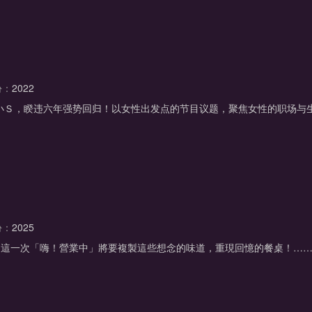
份：
2022
王小Ｓ，睽违六年强势回归！以女性出发点的节目议题，聚焦女性的职场与
份：
2025
播出。這一次「嗨！營業中」將要複製這些想念的味道，重現回憶的餐桌！…