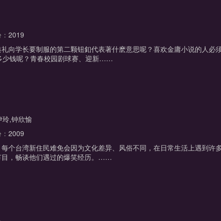
份：
2019
礼向学长要制服的第二颗钮釦代表著什麽意思呢？喜欢金庸小说的人必须
多少钱呢？青春校园剧球赛、迎新……
伊玲,钟欣愉
份：
2009
，每个台湾新住民难免会因为文化差异、风俗不同，在日常生活上遇到许
节目，畅谈他们遇过的爆笑经历。……
立