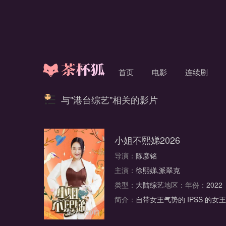
首页
电影
连续剧
与"港台综艺"相关的影片
小姐不熙娣2026
导演：
陈彦铭
主演：
徐熙娣,派翠克
类型：
大陆综艺
地区：
年份：
2022
简介：
自带女王气势的 IPSS 
第260730期