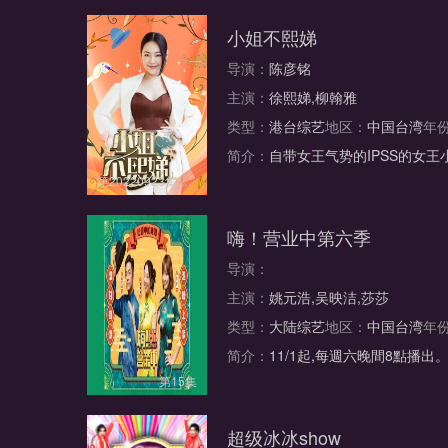
小姐不熙娣
导演：
陈彦铭
主演：
徐熙娣,柳翰雅
类型：
港台综艺
地区：
中国台湾
年
简介：
自带女王气势的IPSS的女
第20220923集/共0集
嗨！营业中第六季
导演：
主演：
姚元浩,吴映洁,莎莎
类型：
大陆综艺
地区：
中国台湾
年
简介：
11/1起,每週六晚間8點
第15集
超级冰冰show