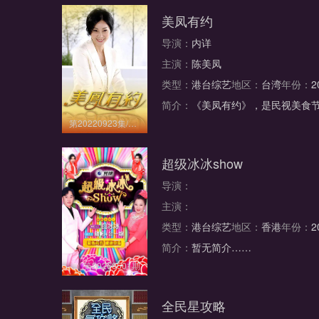
美凤有约
导演：
内详
主演：
陈美凤
类型：
港台综艺
地区：
台湾
年份：
2
简介：
《美凤有约》，是民视美食
第20220923集/共0集
超级冰冰show
导演：
主演：
类型：
港台综艺
地区：
香港
年份：
2
简介：
暂无简介……
第20260501期
全民星攻略