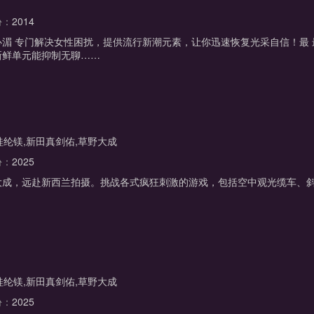
份：
2014
湄 专门解决女性困扰，提供流行新潮元素，让你迅速恢复光采自信！最 最
新鲜单元能抑制无聊……
,桂纶镁,新田真剑佑,草野大成
份：
2025
成，远赴新西兰拍摄。挑战各式疯狂刺激的游戏，包括空中观光缆车、斜坡滑车
,桂纶镁,新田真剑佑,草野大成
份：
2025