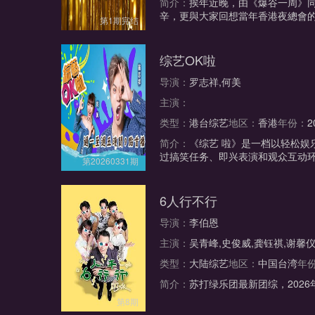
简介：
挨年近晚，由《爆谷一周》
辛，更與大家回想當年香港夜總會
第1期完结
综艺OK啦
导演：
罗志祥,何美
主演：
类型：
港台综艺
地区：
香港
年份：
2
简介：
《综艺 啦》是一档以轻松
过搞笑任务、即兴表演和观众互动
第20260331期
6人行不行
导演：
李伯恩
主演：
吴青峰,史俊威,龚钰祺,谢馨仪
类型：
大陆综艺
地区：
中国台湾
年
简介：
苏打绿乐团最新团综，2026
第8期