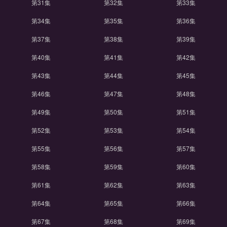
第31集
第32集
第33集
第34集
第35集
第36集
第37集
第38集
第39集
第40集
第41集
第42集
第43集
第44集
第45集
第46集
第47集
第48集
第49集
第50集
第51集
第52集
第53集
第54集
第55集
第56集
第57集
第58集
第59集
第60集
第61集
第62集
第63集
第64集
第65集
第66集
第67集
第68集
第69集