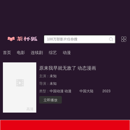
首页
电影
连续剧
综艺
动漫
原来我早就无敌了 动态漫画
主演：
未知
导演：
未知
类型：
中国动漫
动漫
中国大陆
2023
立即播放
高清