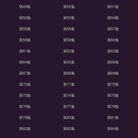
第49集
第50集
第51集
第52集
第53集
第54集
第55集
第56集
第57集
第58集
第59集
第60集
第61集
第62集
第63集
第64集
第65集
第66集
第67集
第68集
第69集
第70集
第71集
第72集
第73集
第74集
第75集
第76集
第77集
第78集
第79集
第80集
第81集
第82集
第83集
第84集