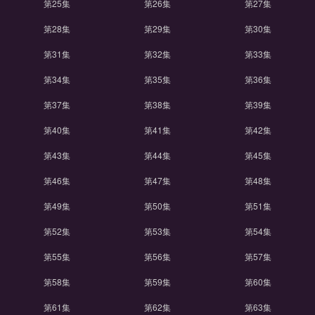
第25集
第26集
第27集
第28集
第29集
第30集
第31集
第32集
第33集
第34集
第35集
第36集
第37集
第38集
第39集
第40集
第41集
第42集
第43集
第44集
第45集
第46集
第47集
第48集
第49集
第50集
第51集
第52集
第53集
第54集
第55集
第56集
第57集
第58集
第59集
第60集
第61集
第62集
第63集