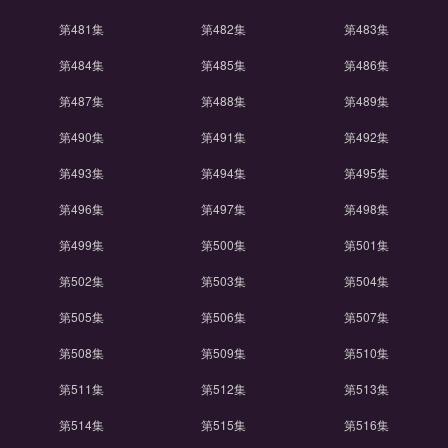
第481集
第482集
第483集
第484集
第485集
第486集
第487集
第488集
第489集
第490集
第491集
第492集
第493集
第494集
第495集
第496集
第497集
第498集
第499集
第500集
第501集
第502集
第503集
第504集
第505集
第506集
第507集
第508集
第509集
第510集
第511集
第512集
第513集
第514集
第515集
第516集