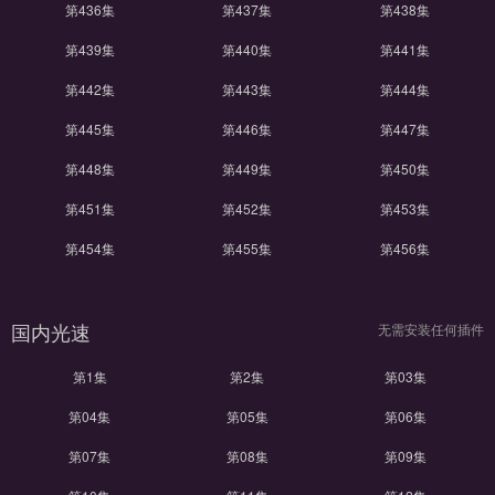
第436集
第437集
第438集
第439集
第440集
第441集
第442集
第443集
第444集
第445集
第446集
第447集
第448集
第449集
第450集
第451集
第452集
第453集
第454集
第455集
第456集
国内光速
无需安装任何插件
第1集
第2集
第03集
第04集
第05集
第06集
第07集
第08集
第09集