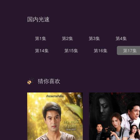
国内光速
第1集
第2集
第3集
第4集
第14集
第15集
第16集
第17集
猜你喜欢