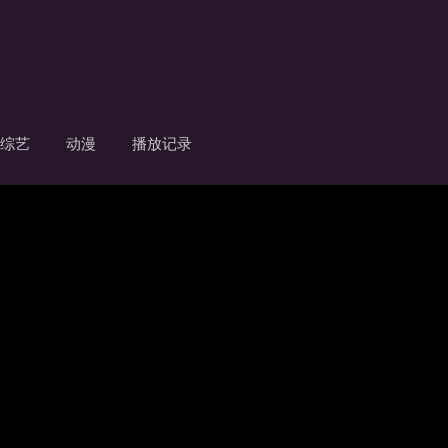
综艺
动漫
播放记录